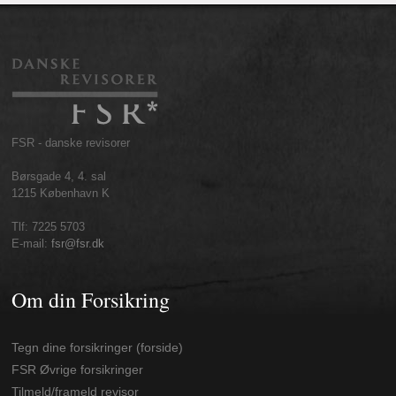
FSR - danske revisorer
Børsgade 4, 4. sal
1215 København K
Tlf: 7225 5703
E-mail:
fsr@fsr.dk
Om din Forsikring
Tegn dine forsikringer (forside)
FSR Øvrige forsikringer
Tilmeld/frameld revisor