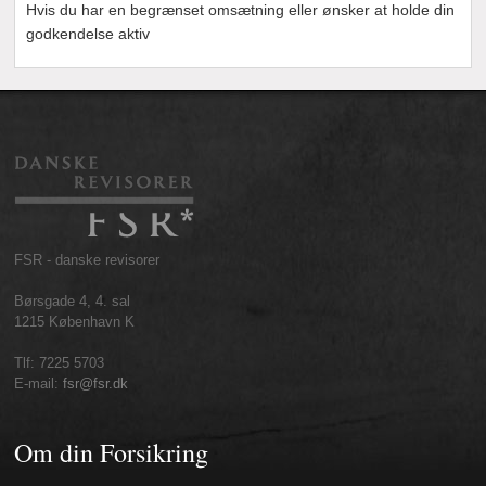
Hvis du har en begrænset omsætning eller ønsker at holde din
godkendelse aktiv
FSR - danske revisorer
Børsgade 4, 4. sal
1215 København K
Tlf: 7225 5703
E-mail:
fsr@fsr.dk
Om din Forsikring